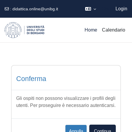
Ospite
Login
:
didattica.online@unibg.it
Vai al contenuto principale
Home
Calendario
Conferma
Gli ospiti non possono visualizzare i profili degli
utenti. Per proseguire è necessario autenticarsi.
Annulla
Continua