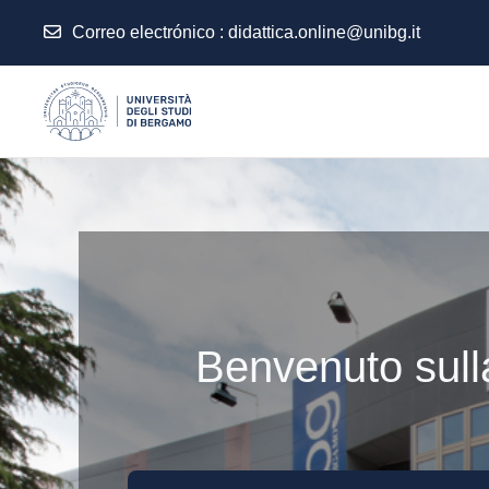
Correo electrónico :
didattica.online@unibg.it
Salta al contenido principal
Benvenuto sulla