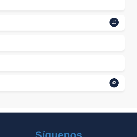
12
43
Síguenos