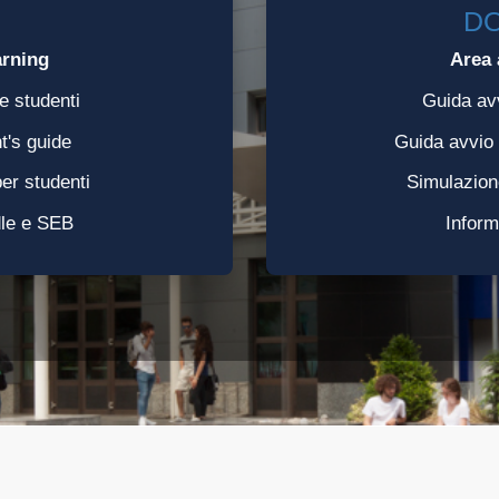
I
DO
arning
Area 
e studenti
Guida av
t's guide
Guida avvio
r studenti
Simulazion
dle e SEB
Inform