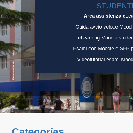
STUDENT
Area assistenza eLe
Guida avvio veloce Moodl
eLearning Moodle studen
Esami con Moodle e SEB pe
Videotutorial esami Moo
Categorías