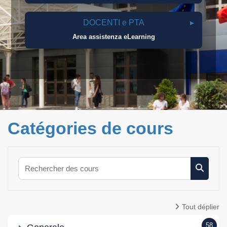
DOCENTI e PTA
Area assistenza eLearning
Catégories de cours
Rechercher des cours
Recherc
Tout déplier
58