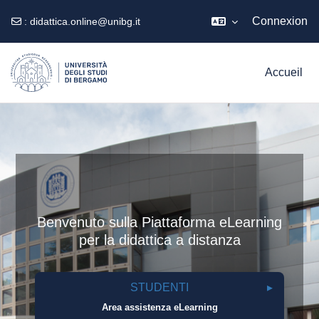
Connexion
:
didattica.online@unibg.it
Passer au contenu principal
Accueil
Benvenuto sulla Piattaforma eLearning
per la didattica a distanza
STUDENTI
Area assistenza eLearning