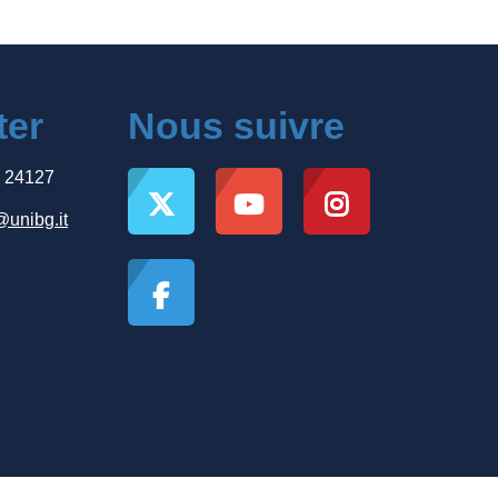
ter
Nous suivre
, 24127
@unibg.it