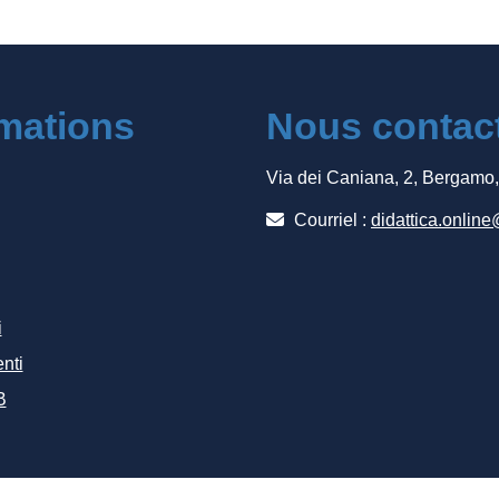
rmations
Nous contac
Via dei Caniana, 2, Bergamo
Courriel :
didattica.online
i
nti
B