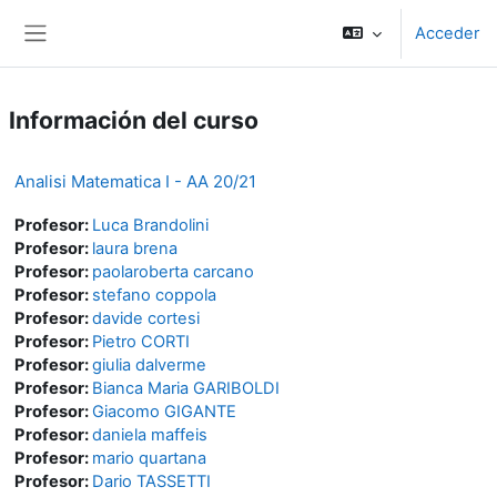
Salta al contenido principal
Acceder
Panel lateral
Información del curso
Analisi Matematica I - AA 20/21
Profesor:
Luca Brandolini
Profesor:
laura brena
Profesor:
paolaroberta carcano
Profesor:
stefano coppola
Profesor:
davide cortesi
Profesor:
Pietro CORTI
Profesor:
giulia dalverme
Profesor:
Bianca Maria GARIBOLDI
Profesor:
Giacomo GIGANTE
Profesor:
daniela maffeis
Profesor:
mario quartana
Profesor:
Dario TASSETTI