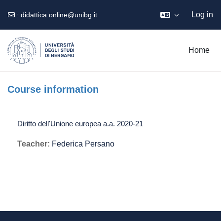
Log in
:
didattica.online@unibg.it
Skip to main content
Home
Course information
Diritto dell'Unione europea a.a. 2020-21
Teacher:
Federica Persano