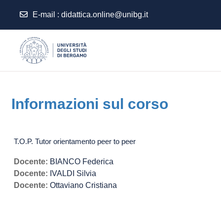
E-mail
:
didattica.online@unibg.it
Vai al contenuto principale
Informazioni sul corso
T.O.P. Tutor orientamento peer to peer
Docente:
BIANCO Federica
Docente:
IVALDI Silvia
Docente:
Ottaviano Cristiana