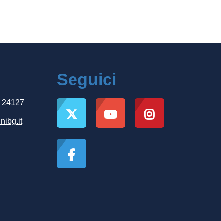
Seguici
, 24127
nibg.it