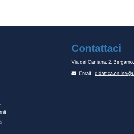
Contattaci
Via dei Caniana, 2, Bergamo
Email :
didattica.online@u
i
nti
B