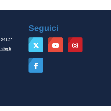
Seguici
, 24127
nibg.it