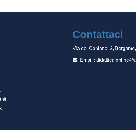
Contattaci
Via dei Caniana, 2, Bergamo
Email :
didattica.online@u
i
nti
B