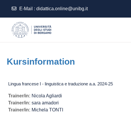
E-Mail :
didattica.online@unibg.it
Zum Hauptinhalt
Kursinformation
Lingua francese I - linguistica e traduzione a.a. 2024-25
Trainer/in:
Nicola Agliardi
Trainer/in:
sara amadori
Trainer/in:
Michela TONTI