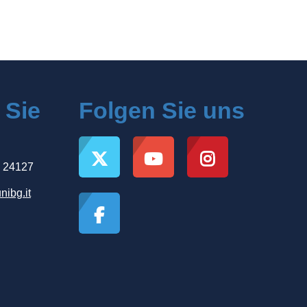
 Sie
Folgen Sie uns
, 24127
nibg.it