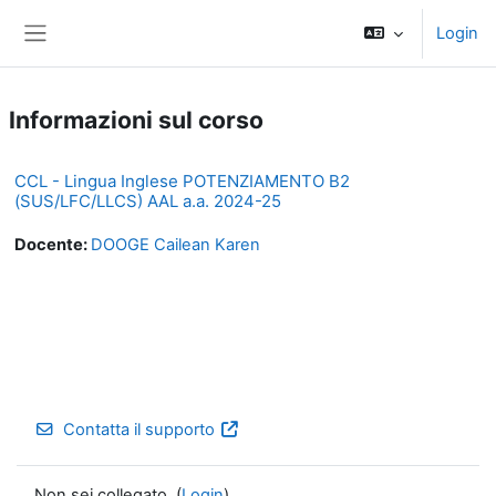
Vai al contenuto principale
Login
Pannello laterale
Informazioni sul corso
CCL - Lingua Inglese POTENZIAMENTO B2
(SUS/LFC/LLCS) AAL a.a. 2024-25
Docente:
DOOGE Cailean Karen
Contatta il supporto
Non sei collegato. (
Login
)