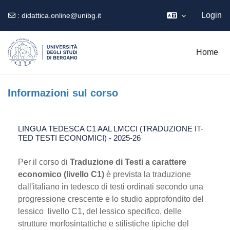
Login
:
didattica.online@unibg.it
Vai al contenuto principale
Home
Informazioni sul corso
LINGUA TEDESCA C1 AAL LMCCI (TRADUZIONE IT-
TED TESTI ECONOMICI) - 2025-26
Per il corso di
Traduzione di Testi a carattere
economico (livello C1)
è prevista la traduzione
dall'italiano in tedesco di testi ordinati secondo una
progressione crescente e lo studio approfondito del
lessico livello C1, del lessico specifico, delle
strutture morfosintattiche e stilistiche tipiche del