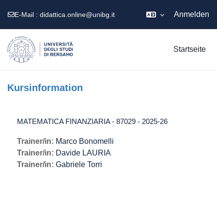
Anmelden
E-Mail :
didattica.online@unibg.it
Zum Hauptinhalt
Startseite
Kursinformation
MATEMATICA FINANZIARIA - 87029 - 2025-26
Trainer/in:
Marco Bonomelli
Trainer/in:
Davide LAURIA
Trainer/in:
Gabriele Torri