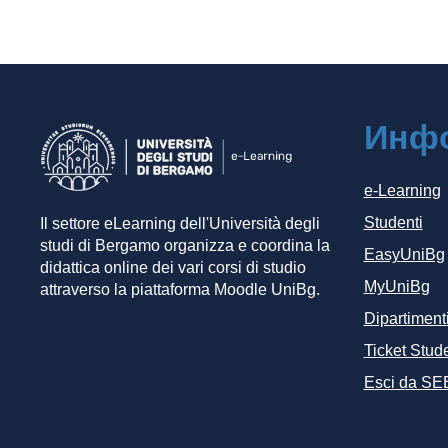
Инф
e-Learning
Studenti
Il settore eLearning dell'Università degli
studi di Bergamo organizza e coordina la
EasyUniBg
didattica online dei vari corsi di studio
MyUniBg
attraverso la piattaforma Moodle UniBg.
Dipartiment
Ticket Stude
Esci da SE