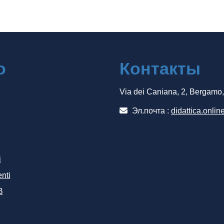
о
Контакты
Via dei Caniana, 2, Bergamo
Эл.почта :
didattica.onlin
i
nti
B