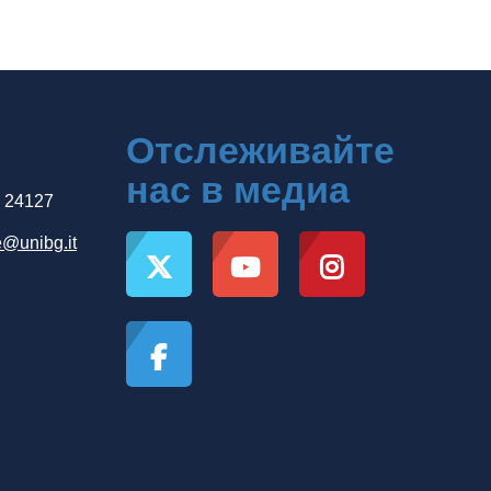
Отслеживайте
нас в медиа
, 24127
e@unibg.it