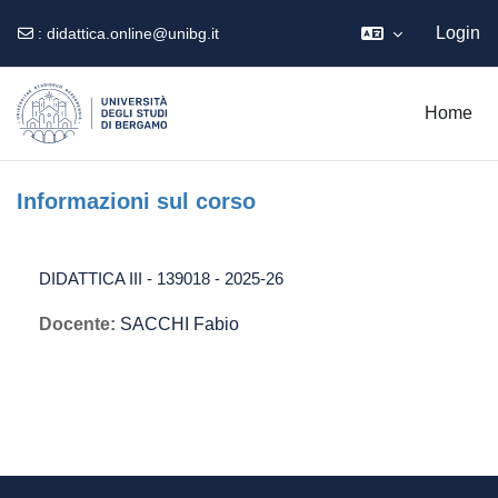
Login
:
didattica.online@unibg.it
Vai al contenuto principale
Home
Informazioni sul corso
DIDATTICA III - 139018 - 2025-26
Docente:
SACCHI Fabio