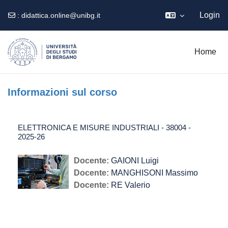
Login
:
didattica.online@unibg.it
Vai al contenuto principale
Home
Informazioni sul corso
ELETTRONICA E MISURE INDUSTRIALI - 38004 -
2025-26
Docente:
GAIONI Luigi
Docente:
MANGHISONI Massimo
Docente:
RE Valerio