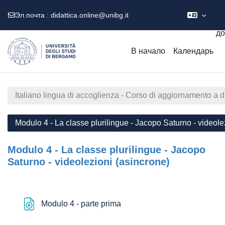
ис
Эл.почта :
didattica.online@unibg.it
го
до
Перейти к основному содержанию
В начало
Календарь
Italiano lingua di accoglienza - Corso di aggiornamento a 
Modulo 4 - La classe plurilingue - Jacopo Saturno - videole
Modulo 4 - La classe plurilingue - Jacopo
Saturno - videolezioni (asincrone)
Section outline
Файл
Modulo 4 - parte prima