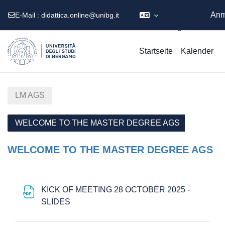
Sie sind als
Gast
Anm
E-Mail :
didattica.online@unibg.it
angemeldet
Zum Hauptinhalt
Startseite
Kalender
LM AGS
WELCOME TO THE MASTER DEGREE AGS
WELCOME TO THE MASTER DEGREE AGS
Abschnittsübersicht
KICK OF MEETING 28 OCTOBER 2025 -
Datei
SLIDES