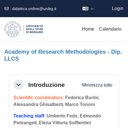
Ospite
Login
:
didattica.online@unibg.it
Vai al contenuto principale
Home
Calendario
Academy of Research Methodologies - Dip.
LLCS
Schema della sezione
Introduzione
Minimizza tutto
Minimizza
Scientific coordinators:
Federica Burini,
Alessandra Ghisalberti, Marco Tononi
Teaching staff:
Umberto Fede, Edmondo
Pietrangeli, Elena Vittoria Soffientini