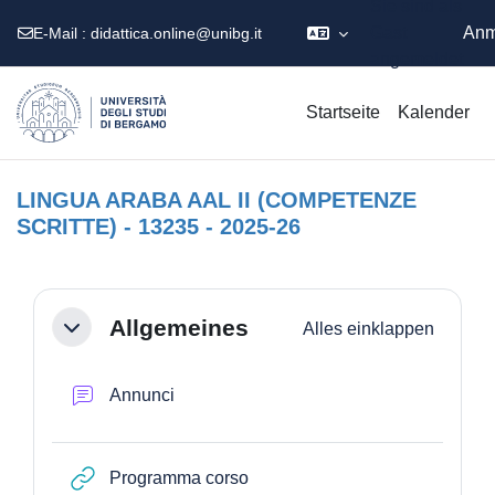
Sie sind als
Gast
Anm
E-Mail :
didattica.online@unibg.it
angemeldet
Zum Hauptinhalt
Startseite
Kalender
LINGUA ARABA AAL II (COMPETENZE
SCRITTE) - 13235 - 2025-26
Abschnittsübersicht
Allgemeines
Alles einklappen
Einklappen
Forum
Annunci
Link/URL
Programma corso