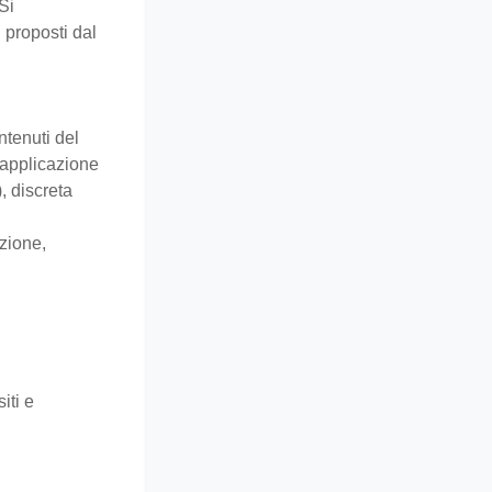
Si
 proposti dal
ntenuti del
 applicazione
, discreta
ezione,
iti e