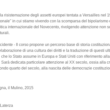
 risistemazione degli assetti europei tentata a Versailles nel 1
ionale" in cui stiamo vivendo con la scomparsa del bipolarismo 
olitica internazionale del Novecento, rivolgendo attenzione non s
turali.
ccidente - Il corso propone un percorso base di storia costituzion
aborazione di una cultura dei diritti e la traduzione di questi ult
he lo Stato assume in Europa e Stati Uniti con riferimento all
. Sarà dedicata particolare attenzione al XX secolo, ossia alla cr
econdo quarto del secolo, alla nascita delle democrazie costituzio
ogna, il Mulino, 2015
, Laterza