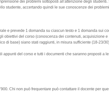
omprensione dei problemi sottoposti all'attenzione degli studenti. 
e dello studente, accertando quindi le sue conoscenze dei problemi
è orale e prevede 1 domanda su ciascun testo e 1 domanda sui co
gli obiettivi del corso (conoscenza dei contenuti, acquisizione e
ico di base) siano stati raggiunti, in misura sufficiente (18-23/30)
i appunti del corso e tutti i documenti che saranno proposti a l
'900. Chi non può frequentare può contattare il docente per ques