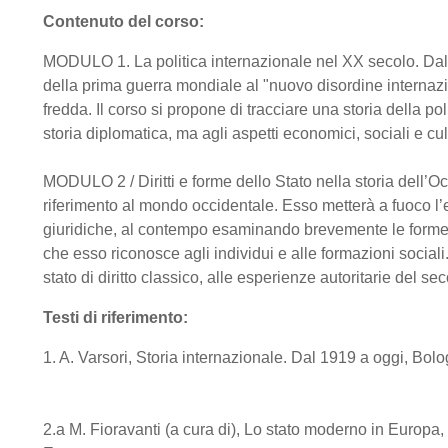
Contenuto del corso:
MODULO 1. La politica internazionale nel XX secolo. Dalla
della prima guerra mondiale al "nuovo disordine internaz
fredda. Il corso si propone di tracciare una storia della p
storia diplomatica, ma agli aspetti economici, sociali e cul
MODULO 2 / Diritti e forme dello Stato nella storia dell’O
riferimento al mondo occidentale. Esso metterà a fuoco l’el
giuridiche, al contempo esaminando brevemente le forme c
che esso riconosce agli individui e alle formazioni sociali
stato di diritto classico, alle esperienze autoritarie del s
Testi di riferimento:
1. A. Varsori, Storia internazionale. Dal 1919 a oggi, Bol
2.a M. Fioravanti (a cura di), Lo stato moderno in Europa