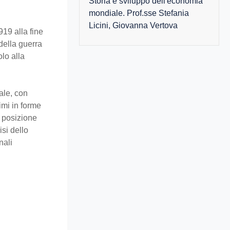
Storia e sviluppo dell'economia
mondiale. Prof.sse Stefania
Licini, Giovanna Vertova
919 alla fine
della guerra
olo alla
ale, con
imi in forme
a posizione
isi dello
nali