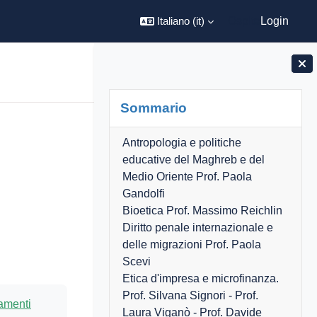
Italiano ‎(it)‎
Ospite
Login
Home
Calendario
Blocchi
Salta Sommario
Sommario
Antropologia e politiche
educative del Maghreb e del
Medio Oriente Prof. Paola
Gandolfi
Bioetica Prof. Massimo Reichlin
Diritto penale internazionale e
delle migrazioni Prof. Paola
Scevi
Etica d'impresa e microfinanza.
Prof. Silvana Signori - Prof.
namenti
Laura Viganò - Prof. Davide