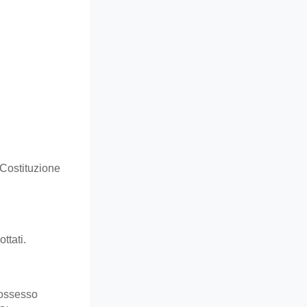
Costituzione
ttati.
 possesso