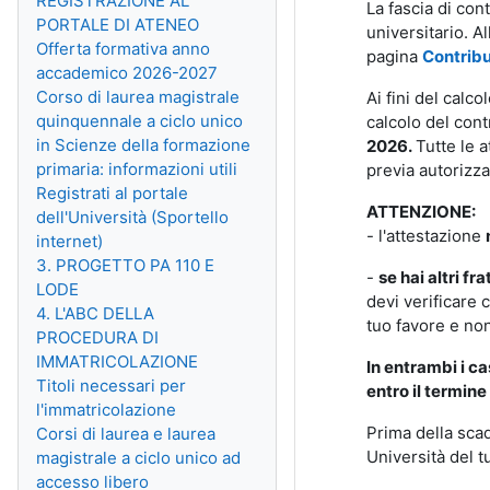
REGISTRAZIONE AL
La fascia di con
PORTALE DI ATENEO
universitario.
Offerta formativa anno
pagina
Contrib
accademico 2026-2027
Corso di laurea magistrale
Ai fini del calco
quinquennale a ciclo unico
calcolo del cont
in Scienze della formazione
2026.
Tutte le a
primaria: informazioni utili
previa autorizza
Registrati al portale
ATTENZIONE:
dell'Università (Sportello
- l'attestazione
internet)
3. PROGETTO PA 110 E
-
se hai altri fra
LODE
devi verificare c
4. L'ABC DELLA
tuo favore e non
PROCEDURA DI
IMMATRICOLAZIONE
In entrambi i ca
Titoli necessari per
entro il termin
l'immatricolazione
Prima della scad
Corsi di laurea e laurea
Università del 
magistrale a ciclo unico ad
accesso libero