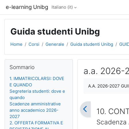
Vai al contenuto principale
e-learning Unibg
Italiano ‎(it)‎
Guida studenti Unibg
Home
Corsi
Generale
Guida studenti Unibg
GUI
Blocchi
Salta Sommario
Sommario
a.a. 2026
1. IMMATRICOLARSI: DOVE
Aggregazione dei cri
E QUANDO
A.A. 2026-2027 G
Segreteria studenti: dove e
quando
Scadenze amministrative
10. CON
anno accademico 2026-
2027
Scadenza 
2. OFFERTA FORMATIVA E