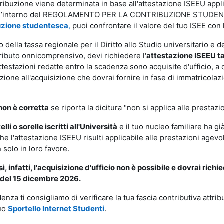
tribuzione viene determinata in base all'attestazione ISEEU applica
 All’interno del REGOLAMENTO PER LA CONTRIBUZIONE STUDENTE
uzione studentesca
,
puoi confrontare il valore del tuo ISEE con l
lo della tassa regionale per il Diritto allo Studio universitario e d
ributo onnicomprensivo, devi richiedere l
'
attestazione ISEEU
t
ttestazioni redatte entro la scadenza sono acquisite d'ufficio, a
zione all'acquisizione che dovrai fornire in fase di immatricolazi
non è corretta
se riporta la dicitura "non si applica alle prestazio
telli o sorelle iscritti all'Università
e il tuo nucleo familiare ha g
he l'attestazione ISEEU risulti applicabile alle prestazioni agevol
 solo in loro favore.
si, infatti, l'acquisizione d'ufficio non è possibile e dovrai rich
e del 15 dicembre 2026.
enza ti consigliamo di verificare la tua fascia contributiva attr
tuo
Sportello Internet Studenti
.