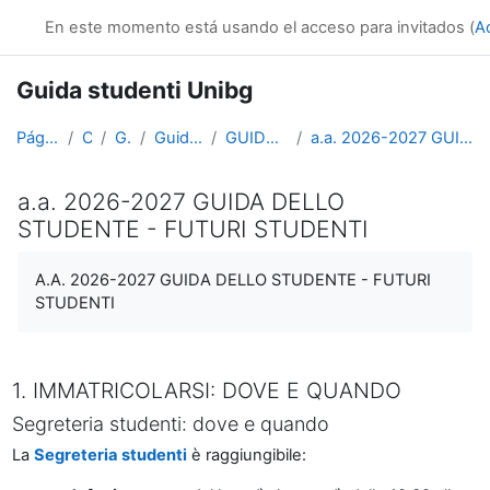
Salta al contenido principal
e-learning Unibg
En este momento está usando el acceso para invitados (
A
Guida studenti Unibg
Página Principal
Cursos
Generale
Guida studenti Unibg
GUIDA DELLO STUDENTE
a.a. 2026-2027 GUIDA DELLO STUDENTE - FUTURI STUDENTI
a.a. 2026-2027 GUIDA DELLO
STUDENTE - FUTURI STUDENTI
Requisitos de finalización
A.A. 2026-2027 GUIDA DELLO STUDENTE - FUTURI
STUDENTI
1. IMMATRICOLARSI: DOVE E QUANDO
Segreteria studenti: dove e quando
La
Segreteria studenti
è raggiungibile: