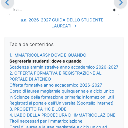
Ir a...
a.a. 2026-2027 GUIDA DELLO STUDENTE - 
LAUREATI →
Bloques
Salta Tabla de contenidos
Tabla de contenidos
1. IMMATRICOLARSI: DOVE E QUANDO
Segreteria studenti: dove e quando
Scadenze amministrative anno accademico 2026-2027
2. OFFERTA FORMATIVA E REGISTRAZIONE AL
PORTALE DI ATENEO
Offerta formativa anno accademico 2026-2027
Corso di laurea magistrale quinquennale a ciclo unico
in Scienze della formazione primaria: informazioni utili
Registrati al portale dell'Università (Sportello internet)
3. PROGETTO PA 110 E LODE
4. L'ABC DELLA PROCEDURA DI IMMATRICOLAZIONE
Titoli necessari per l'immatricolazione
Corsi di laurea e laurea magistrale a ciclo unico ad