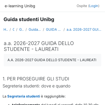
Vai al contenuto principale
e-learning Unibg
Ospite (
Login
)
Guida studenti Unibg
Home
Corsi
Generale
Guida studenti Unibg
GUIDA DELLO STUDENTE
a.a. 2026-2027 GUIDA DELLO STUDENTE - LAUREATI
a.a. 2026-2027 GUIDA DELLO
STUDENTE - LAUREATI
Aggregazione dei criteri
A.A. 2026-2027 GUIDA DELLO STUDENTE - LAUREATI
1. PER PROSEGUIRE GLI STUDI
Segreteria studenti: dove e quando
La
Segreteria studenti
è raggiungibile:
telefonicamente
dal lunedì al venerdì, dalle 10.30 alle