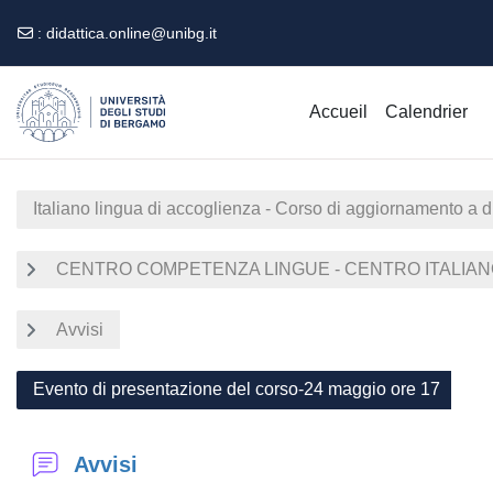
:
didattica.online@unibg.it
Passer au contenu principal
Accueil
Calendrier
Italiano lingua di accoglienza - Corso di aggiornamento a 
CENTRO COMPETENZA LINGUE - CENTRO ITALIANO 
Avvisi
Evento di presentazione del corso-24 maggio ore 17
Avvisi