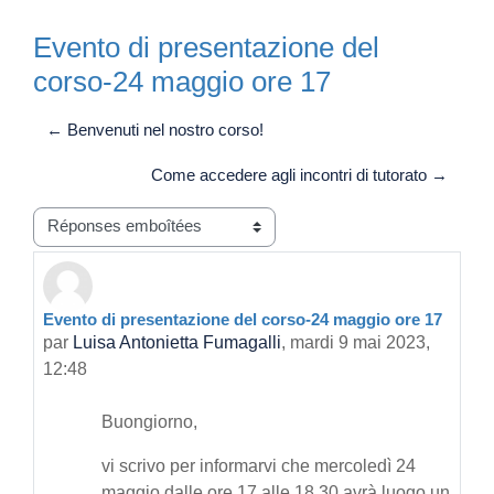
Evento di presentazione del
corso-24 maggio ore 17
← Benvenuti nel nostro corso!
Come accedere agli incontri di tutorato →
Type d’affichage
Evento di presentazione del corso-24 maggio ore 17
Nombre de réponses : 0
par
Luisa Antonietta Fumagalli
,
mardi 9 mai 2023,
12:48
Buongiorno,
vi scrivo per informarvi che mercoledì 24
maggio dalle ore 17 alle 18.30 avrà luogo un