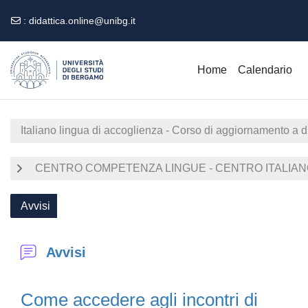
:
didattica.online@unibg.it
Vai al contenuto principale
Home
Calendario
Italiano lingua di accoglienza - Corso di aggiornamento a 
CENTRO COMPETENZA LINGUE - CENTRO ITALIANO 
Avvisi
Avvisi
Come accedere agli incontri di