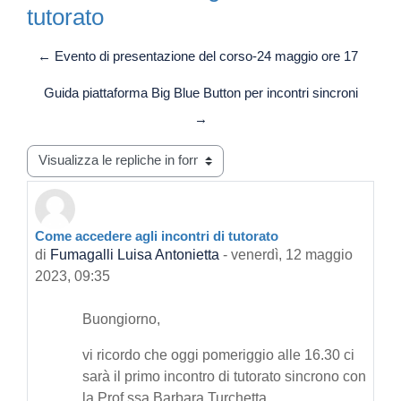
tutorato
← Evento di presentazione del corso-24 maggio ore 17
Guida piattaforma Big Blue Button per incontri sincroni
→
Modalità visualizzazione
Come accedere agli incontri di tutorato
Numero di risposte: 0
di
Fumagalli Luisa Antonietta
-
venerdì, 12 maggio
2023, 09:35
Buongiorno,
vi ricordo che oggi pomeriggio alle 16.30 ci
sarà il primo incontro di tutorato sincrono con
la Prof.ssa Barbara Turchetta.