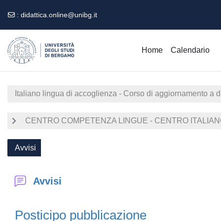
:
didattica.online@unibg.it
Vai al contenuto principale
Home
Calendario
Italiano lingua di accoglienza - Corso di aggiornamento a 
CENTRO COMPETENZA LINGUE - CENTRO ITALIANO 
Avvisi
Avvisi
Posticipo pubblicazione