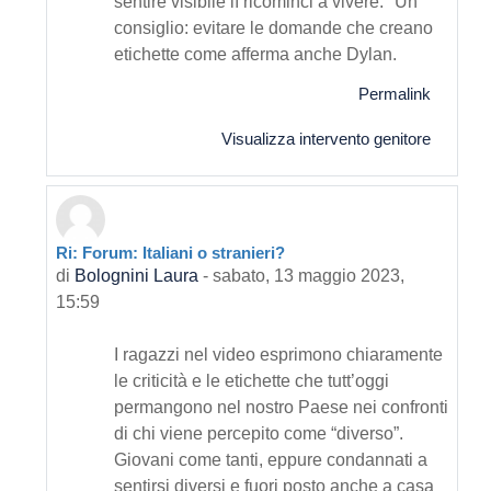
sentire visibile lì ricominci a vivere." Un
consiglio: evitare le domande che creano
etichette come afferma anche Dylan.
Permalink
Visualizza intervento genitore
Ri: Forum: Italiani o stranieri?
In riposta a Primo intervento
di
Bolognini Laura
-
sabato, 13 maggio 2023,
15:59
I ragazzi nel video esprimono chiaramente
le criticità e le etichette che tutt’oggi
permangono nel nostro Paese nei confronti
di chi viene percepito come “diverso”.
Giovani come tanti, eppure condannati a
sentirsi diversi e fuori posto anche a casa