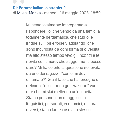
Ri: Forum: Italiani o stranieri?
In riposta a Primo intervento
di
Milesi Marika
-
martedì, 16 maggio 2023, 18:59
Mi sento totalmente impreparata a
rispondere. Io, che vengo da una famiglia
totalmente bergamasca, che studio le
lingue sui libri e forse viaggiando, che
sono incuriosta da ogni forma di diversità,
ma allo stesso tempo vivo gli incontri e le
novità con timore, che suggerimenti posso
dare? Mi ha colpito la questione sollevata
da uno dei ragazzi: "come mi devi
chiamare?" Già il fatto che hai bisogno di
definirmi "di seconda generazione" vuol
dire che mi stai mettendo un'etichetta.
Siamo persone, con retaggi socio-
linguistici, personali, economici, culturali
diversi; siamo tante cose allo stesso