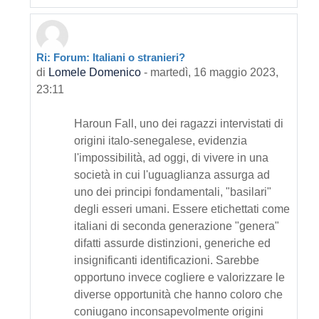
Ri: Forum: Italiani o stranieri?
In riposta a Primo intervento
di
Lomele Domenico
-
martedì, 16 maggio 2023,
23:11
Haroun Fall, uno dei ragazzi intervistati di
origini italo-senegalese, evidenzia
l'impossibilità, ad oggi, di vivere in una
società in cui l'uguaglianza assurga ad
uno dei principi fondamentali, "basilari"
degli esseri umani. Essere etichettati come
italiani di seconda generazione "genera"
difatti assurde distinzioni, generiche ed
insignificanti identificazioni. Sarebbe
opportuno invece cogliere e valorizzare le
diverse opportunità che hanno coloro che
coniugano inconsapevolmente origini