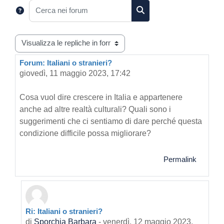
Cerca nei forum
Cerca nei forum
Modalità visualizzazione
Forum: Italiani o stranieri?
Numero di risposte: 48
giovedì, 11 maggio 2023, 17:42
Cosa vuol dire crescere in Italia e appartenere
anche ad altre realtà culturali? Quali sono i
suggerimenti che ci sentiamo di dare perché questa
condizione difficile possa migliorare?
Permalink
Ri: Italiani o stranieri?
In riposta a Primo intervento
di
Sporchia Barbara
-
venerdì, 12 maggio 2023,