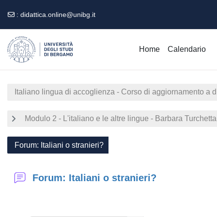
:
didattica.online@unibg.it
Vai al contenuto principale
Home
Calendario
Italiano lingua di accoglienza - Corso di aggiornamento a 
Modulo 2 - L'italiano e le altre lingue - Barbara Turchett
Forum: Italiani o stranieri?
Forum: Italiani o stranieri?
Aggregazione dei criteri