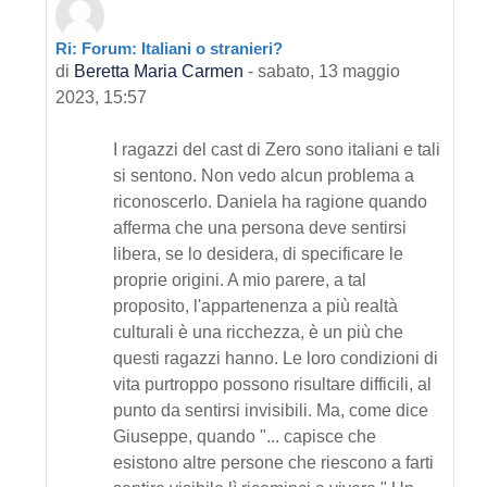
Ri: Forum: Italiani o stranieri?
In riposta a Primo intervento
di
Beretta Maria Carmen
-
sabato, 13 maggio
2023, 15:57
I ragazzi del cast di Zero sono italiani e tali
si sentono. Non vedo alcun problema a
riconoscerlo. Daniela ha ragione quando
afferma che una persona deve sentirsi
libera, se lo desidera, di specificare le
proprie origini. A mio parere, a tal
proposito, l'appartenenza a più realtà
culturali è una ricchezza, è un più che
questi ragazzi hanno. Le loro condizioni di
vita purtroppo possono risultare difficili, al
punto da sentirsi invisibili. Ma, come dice
Giuseppe, quando "... capisce che
esistono altre persone che riescono a farti