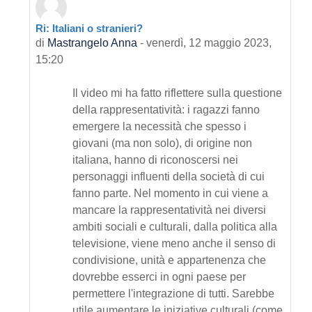
Ri: Italiani o stranieri?
In riposta a Primo intervento
di
Mastrangelo Anna
-
venerdì, 12 maggio 2023,
15:20
Il video mi ha fatto riflettere sulla questione
della rappresentatività: i ragazzi fanno
emergere la necessità che spesso i
giovani (ma non solo), di origine non
italiana, hanno di riconoscersi nei
personaggi influenti della società di cui
fanno parte. Nel momento in cui viene a
mancare la rappresentatività nei diversi
ambiti sociali e culturali, dalla politica alla
televisione, viene meno anche il senso di
condivisione, unità e appartenenza che
dovrebbe esserci in ogni paese per
permettere l'integrazione di tutti. Sarebbe
utile aumentare le iniziative culturali (come