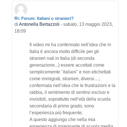
Ri: Forum: Italiani o stranieri?
In riposta a Primo intervento
di
Antonella Bertazzoli
-
sabato, 13 maggio 2023,
18:09
Il video mi ha confermato nell'idea che in
Italia è ancora molto difficile per gli
stranieri nati in Italia (di seconda
generazione...) essere accettati come
semplicemente "italiani" e non etichettati
come immigrati, stranieri, diversi…;
confermata nell’idea che le frustrazioni e la
rabbia, il sentimento di sentirsi esclusi e
invisibili, soprattutto nell’età della scuola
secondaria di primo grado, sono
l’esperienza più frequente.
A questo aggiungo che nella mia
esperienza di insegnante di scuola media