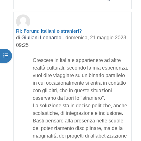
Ri: Forum: Italiani o stranieri?
In riposta a Primo intervento
di
Giuliani Leonardo
-
domenica, 21 maggio 2023,
09:25
Apri indice del corso
Crescere in Italia e appartenere ad altre
realtà culturali, secondo la mia esperienza,
vuol dire viaggiare su un binario parallelo
in cui occasionalmente si entra in contatto
con gli altri, che in queste situazioni
osservano da fuori lo "straniero".
La soluzione sta in decise politiche, anche
scolastiche, di integrazione e inclusione.
Basti pensare alla presenza nelle scuole
del potenziamento disciplinare, ma della
marginalità dei progetti di alfabetizzazione