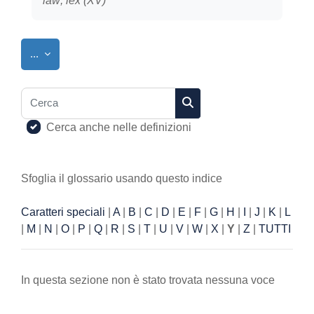
law; lex (XV)
Esporta voci
...
Cerca
Cerca
Cerca anche nelle definizioni
Sfoglia il glossario usando questo indice
Caratteri speciali
|
A
|
B
|
C
|
D
|
E
|
F
|
G
|
H
|
I
|
J
|
K
|
L
|
M
|
N
|
O
|
P
|
Q
|
R
|
S
|
T
|
U
|
V
|
W
|
X
|
Y
|
Z
|
TUTTI
In questa sezione non è stato trovata nessuna voce