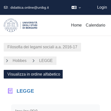
Ospite
Login
:
didattica.online@unibg.it
Vai al contenuto principale
Home
Calendario
Filosofia dei legami sociali a.a. 2016-17
Hobbes
LEGGE
Visualizza in ordine alfabetico
LEGGE
Aggregazione dei criteri