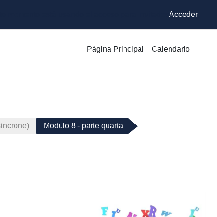
te momento está usando el acceso para invitados
Acceder
Página Principal
Calendario
sincrone)
Modulo 8 - parte quarta