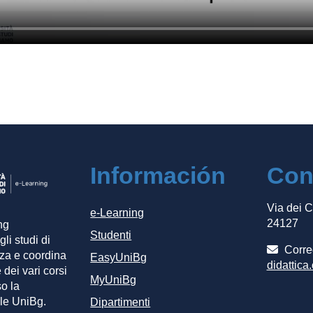
Información
Con
Via dei 
e-Learning
24127
ng
Studenti
gli studi di
Correo
za e coordina
EasyUniBg
didattica
 dei vari corsi
MyUniBg
so la
le UniBg.
Dipartimenti