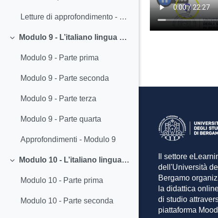
Letture di approfondimento - Modulo 8
Modulo 9 - L’italiano lingua dello studio: la semplificazione - Monica Piantoni - videolezioni (asincrone)
Colapsar
Modulo 9 - Parte prima
Modulo 9 - Parte seconda
Modulo 9 - Parte terza
Modulo 9 - Parte quarta
Approfondimenti - Modulo 9
Il settore eLearni
Modulo 10 - L’italiano lingua dello studio: la facilitazione - Monica Piantoni - videolezioni (asincrone)
Colapsar
dell'Università de
Bergamo organiz
Modulo 10 - Parte prima
la didattica online
di studio attraver
Modulo 10 - Parte seconda
piattaforma Mood