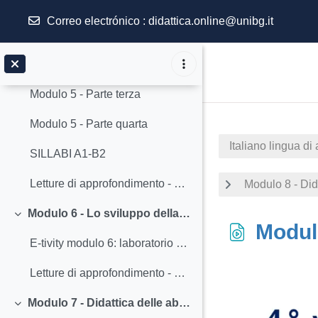
Modulo 5 - Parte prima
Correo electrónico :
didattica.online@unibg.it
Modulo 5 - Parte seconda (A))
Salta al contenido principal
Modulo 5 - Parte seconda (B)
Modulo 5 - Parte terza
Modulo 5 - Parte quarta
Italiano lingua d
SILLABI A1-B2
Letture di approfondimento - Modulo 5
Modulo 8 - Dida
Modulo 6 - Lo sviluppo della competenza lessicale - Rosella Bozzone Costa - videolezioni (asincrone)
Colapsar
Modulo
E-tivity modulo 6: laboratorio di TPR (Total Physical Response)
Letture di approfondimento - Modulo 6
Requisitos de f
Modulo 7 - Didattica delle abilità ricettive - Luisa Fumagalli - videolezioni (asincrone)
Colapsar