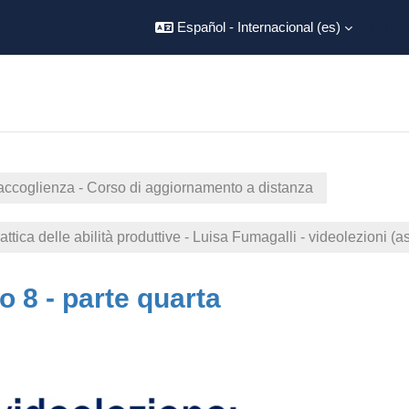
Español - Internacional ‎(es)‎
En es
i accoglienza - Corso di aggiornamento a distanza
ttica delle abilità produttive - Luisa Fumagalli - videolezioni (a
 8 - parte quarta
inalización