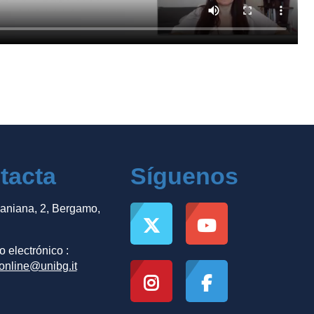
tacta
Síguenos
Caniana, 2, Bergamo,
 electrónico :
.online@unibg.it