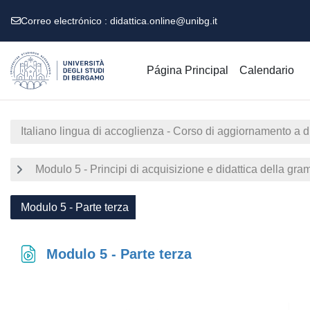
Correo electrónico :
didattica.online@unibg.it
Salta al contenido principal
Página Principal
Calendario
Italiano lingua di accoglienza - Corso di aggiornamento a 
Modulo 5 - Principi di acquisizione e didattica della gra
Modulo 5 - Parte terza
Modulo 5 - Parte terza
Requisitos de finalización