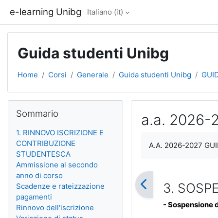
Vai al contenuto principale
e-learning Unibg
Italiano ‎(it)‎
Guida studenti Unibg
Home
Corsi
Generale
Guida studenti Unibg
GUI
Blocchi
Salta Sommario
Sommario
a.a. 2026
1. RINNOVO ISCRIZIONE E
Aggregazione dei cri
CONTRIBUZIONE
A.A. 2026-2027 G
STUDENTESCA
Ammissione al secondo
anno di corso
3. SOSP
Scadenze e rateizzazione
pagamenti
- Sospensione d
Rinnovo dell'iscrizione