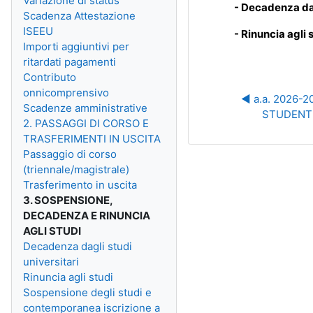
Variazione di status
- Decadenza dag
Scadenza Attestazione
ISEEU
- Rinuncia agli 
Importi aggiuntivi per
ritardati pagamenti
Contributo
onnicomprensivo
◀︎ a.a. 2026-
Scadenze amministrative
STUDENTE
2. PASSAGGI DI CORSO E
TRASFERIMENTI IN USCITA
Passaggio di corso
(triennale/magistrale)
Trasferimento in uscita
3. SOSPENSIONE,
DECADENZA E RINUNCIA
AGLI STUDI
Decadenza dagli studi
universitari
Rinuncia agli studi
Sospensione degli studi e
contemporanea iscrizione a