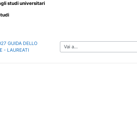
li studi universitari
studi
2027 GUIDA DELLO 
Vai a...
 - LAUREATI