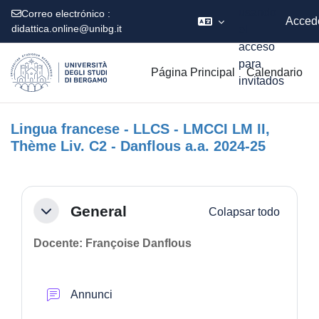
usando
Correo electrónico :
Acced
didattica.online@unibg.it
el
acceso
Salta al contenido principal
para
Página Principal
Calendario
invitados
Lingua francese - LLCS - LMCCI LM II,
Thème Liv. C2 - Danflous a.a. 2024-25
Perfilado de sección
General
Colapsar todo
Colapsar
Docente: Françoise Danflous
Foro
Annunci